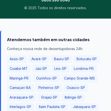
0800 590 0040
© 2025 Todos os direitos reservados.
Atendemos também em outras cidades
Conheça nossa rede de desentupidoras 24h:
Assis-SP
Avaré-SP
Bauru-SP
Botucatu-SP
Cuiabá-MT
Jaú-SP
Lins-SP
Londrina-PR
Maringá-PR
Ourinhos-SP
Campo Grande-MS
Camaçari-BA
Pinheiros-SP
Osasco-SP
Araraquara-SP
Grajaú-SP
Ibitinga-SP
Interlagos-SP
Itaim Paulista-SP
Jabaquara-SP