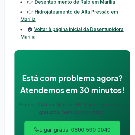
👉
Desentupimento de Ralo em Marília
👉
Hidrojateamento de Alta Pressão em
Marília
🏠
Voltar à página inicial da Desentupidora
Marília
Está com problema agora?
Atendemos em 30 minutos!
Plantão 24h em Marília-SP. Visita e orçamento
gratuitos. Sem compromisso.
Ligar grátis: 0800 590 0040