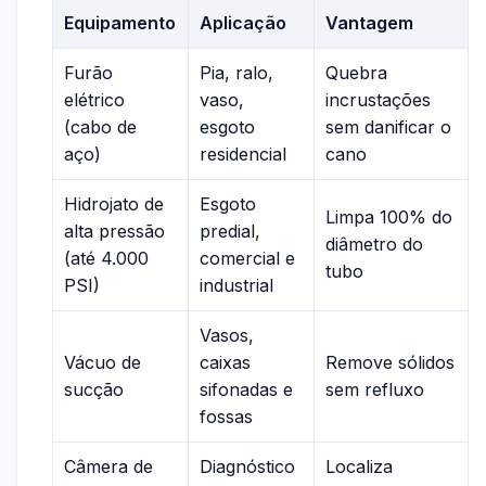
Equipamento
Aplicação
Vantagem
Furão
Pia, ralo,
Quebra
elétrico
vaso,
incrustações
(cabo de
esgoto
sem danificar o
aço)
residencial
cano
Hidrojato de
Esgoto
Limpa 100% do
alta pressão
predial,
diâmetro do
(até 4.000
comercial e
tubo
PSI)
industrial
Vasos,
Vácuo de
caixas
Remove sólidos
sucção
sifonadas e
sem refluxo
fossas
Câmera de
Diagnóstico
Localiza