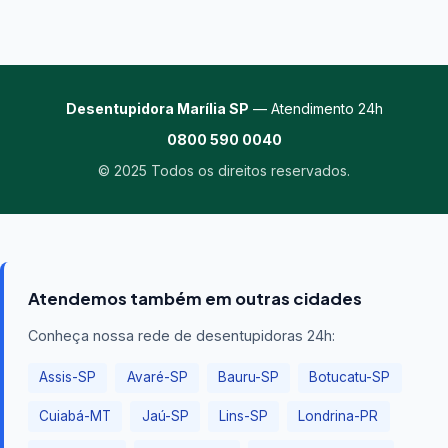
Desentupidora Marília SP
— Atendimento 24h
0800 590 0040
© 2025 Todos os direitos reservados.
Atendemos também em outras cidades
Conheça nossa rede de desentupidoras 24h:
Assis-SP
Avaré-SP
Bauru-SP
Botucatu-SP
Cuiabá-MT
Jaú-SP
Lins-SP
Londrina-PR