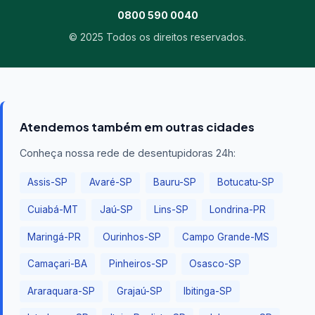
0800 590 0040
© 2025 Todos os direitos reservados.
Atendemos também em outras cidades
Conheça nossa rede de desentupidoras 24h:
Assis-SP
Avaré-SP
Bauru-SP
Botucatu-SP
Cuiabá-MT
Jaú-SP
Lins-SP
Londrina-PR
Maringá-PR
Ourinhos-SP
Campo Grande-MS
Camaçari-BA
Pinheiros-SP
Osasco-SP
Araraquara-SP
Grajaú-SP
Ibitinga-SP